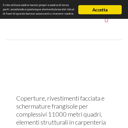
Il sito utilizza cookie tecnici propri e cookie di terze
Accetta
parti: accedendo a qualunque elemento/area del sito al
di fuori di questo banner, acconsenti a ricevere i cookie.
Coperture, rivestimenti facciata e
schermature frangisole per
complessivi 11000 metri quadri,
elementi strutturali in carpenteria