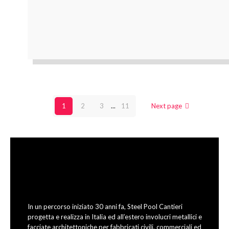
1
2
3
...
11
Next page
In un percorso iniziato 30 anni fa, Steel Pool Cantieri
progetta e realizza in Italia ed all’estero involucri metallici e
facciate architettoniche per fabbricati civili, commerciali ed