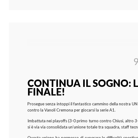
9
CONTINUA IL SOGNO: L
FINALE!
Prosegue senza intoppi il fantastico cammino della nostra UNI
contro la Vanoli Cremona per giocarsi la serie A1.
Imbattuta nei playoffs (3-0 primo turno contro Chiusi, altro 3
si è via via consolidata un’unione totale tra squadra, staff tecn
Questa unione ha permesso di superare le difficoltà sportive 