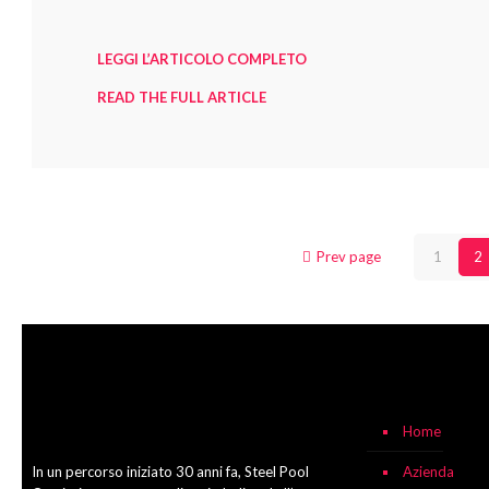
LEGGI L’ARTICOLO COMPLETO
READ THE FULL ARTICLE
Prev page
1
2
Home
In un percorso iniziato 30 anni fa, Steel Pool
Azienda