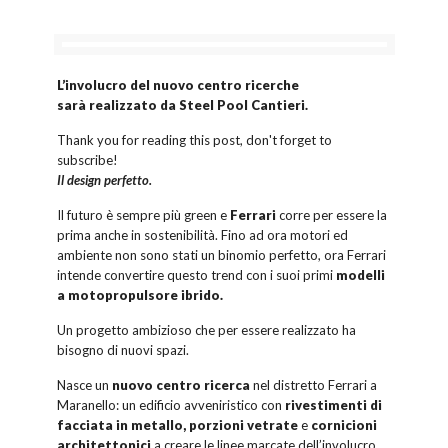
L’involucro del
nuovo centro
ricerche
sarà realizzato da Steel Pool Cantieri.
Thank you for reading this post, don't forget to
subscribe!
Il design perfetto.
Il futuro è sempre più green e
Ferrari
corre per essere la
prima anche in sostenibilità. Fino ad ora motori ed
ambiente non sono stati un binomio perfetto, ora Ferrari
intende convertire questo trend con i suoi primi
modelli
a motopropulsore ibrido.
Un progetto ambizioso che per essere realizzato ha
bisogno di nuovi spazi.
Nasce un
nuovo centro ricerca
nel distretto Ferrari a
Maranello: un edificio avveniristico con
rivestimenti di
facciata in metallo, porzioni vetrate
e
cornicioni
architettonici
a creare le linee marcate dell’involucro,