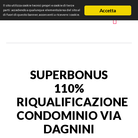
Il sito utilizza cookie tecnici propri e cookie di terze
Accetta
parti: accedendo a qualunque elemento/area del sito al
di fuori di questo banner, acconsenti a ricevere i cookie.
SUPERBONUS
110%
RIQUALIFICAZIONE
CONDOMINIO VIA
DAGNINI