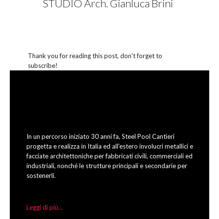
STUDIO Arch. Gianluca Brini
Thank you for reading this post, don't forget to
subscribe!
In un percorso iniziato 30 anni fa, Steel Pool Cantieri
progetta e realizza in Italia ed all’estero involucri metallici e
facciate architettoniche per fabbricati civili, commerciali ed
industriali, nonché le strutture principali e secondarie per
sostenerli.
Leggi di più...