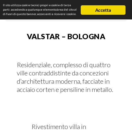
Il sito utilizza cookie tecnici propri e cookie di terze
Accetta
parti: accedendo a qualunque elemento/area del sito al
di fuori di questo banner, acconsenti a ricevere i cookie.
VALSTAR – BOLOGNA
Residenziale, complesso di quattro
ville contraddistinte da concezioni
d’architettura moderna, facciate in
acciaio corten e pensiline in metallo.
Rivestimento villa in