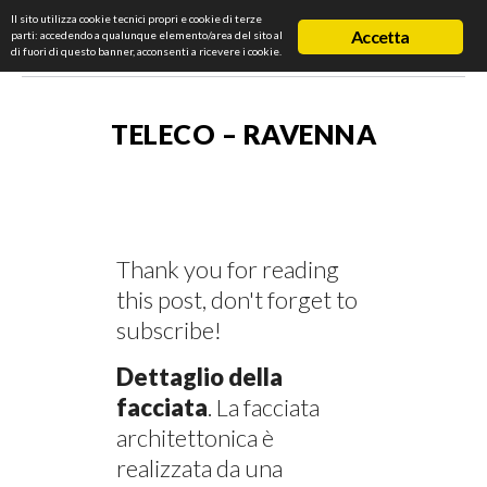
Il sito utilizza cookie tecnici propri e cookie di terze
Accetta
parti: accedendo a qualunque elemento/area del sito al
di fuori di questo banner, acconsenti a ricevere i cookie.
TELECO – RAVENNA
Thank you for reading
this post, don't forget to
subscribe!
Dettaglio della
facciata
. La facciata
architettonica è
realizzata da una