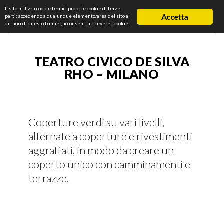
Il sito utilizza cookie tecnici propri e cookie di terze
Accetta
parti: accedendo a qualunque elemento/area del sito al
di fuori di questo banner, acconsenti a ricevere i cookie.
TEATRO CIVICO DE SILVA
RHO – MILANO
Coperture verdi su vari livelli,
alternate a coperture e rivestimenti
aggraffati, in modo da creare un
coperto unico con camminamenti e
terrazze.