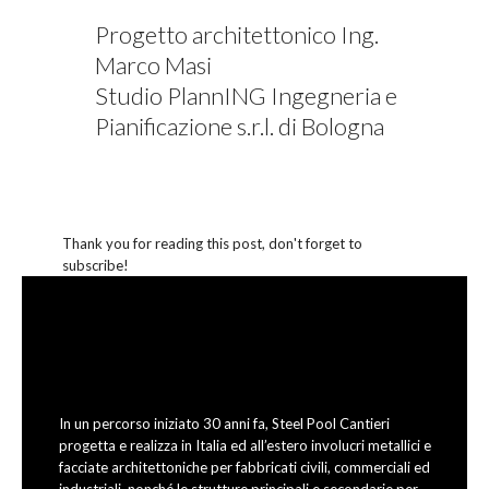
Progetto architettonico Ing.
Marco Masi
Studio PlannING Ingegneria e
Pianificazione s.r.l. di Bologna
Thank you for reading this post, don't forget to
subscribe!
In un percorso iniziato 30 anni fa, Steel Pool Cantieri
progetta e realizza in Italia ed all’estero involucri metallici e
facciate architettoniche per fabbricati civili, commerciali ed