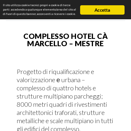
Il sito utilizza cookie tecnici propri e cookie di terze
Accetta
parti: accedendo a qualunque elemento/area del sito al
di fuori di questo banner, acconsenti a ricevere i cookie.
COMPLESSO HOTEL CÀ
MARCELLO – MESTRE
Progetto di riqualificazione e
valorizzazione е urbana –
complesso di quattro hotels e
strutture multipiano parcheggi;
8000 metri quadri di rivestimenti
architettonici traforati, strutture
metalliche e scale multipiano in tutti
gli edifici del complesso.