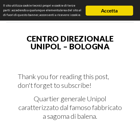
Il sito utilizza cookie tecnici propri e cookie di terze
Accetta
parti: accedendo a qualunque elemento/area del sito al
di fuori di questo banner, acconsenti a ricevere i cookie.
CENTRO DIREZIONALE
UNIPOL – BOLOGNA
Thank you for reading this post,
don't forget to subscribe!
Quartier generale Unipol
caratterizzato dal famoso fabbricato
a sagoma di balena.