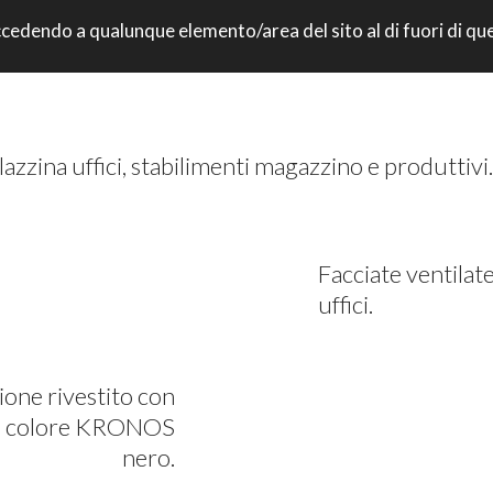
: accedendo a qualunque elemento/area del sito al di fuori di q
DOQUATTRO INDUSTRIE SPA – BO
lazzina uffici, stabilimenti magazzino e produttivi.
Facciate ventilate
uffici.
one rivestito con
 in colore KRONOS
nero.