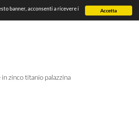
uesto banner, acconsenti a ricevere i
Accetta
LOGNA
 in zinco titanio palazzina