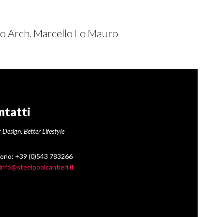
co Arch. Marcello Lo Mauro
ntatti
 Design, Better Lifestyle
fono: +39 (0)543 783266
info@steelpoolcantieri.it