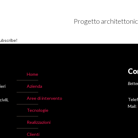
Progetto architettoni
subscribe!
Co
Home
Better
ieri
Azienda
Aree di intervento
Tele
vili,
Mail:
Tecnologie
Realizzazioni
Clienti