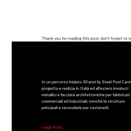
Thank you for reading this post, don't forget to 
In un percorso iniziato 30 anni fa, Steel Pool Cant
progetta e realizza in Italia ed all’estero involucri
metallici e facciate architettoniche per fabbricati ci
commerciali ed industriali, nonché le strutture
principali e secondarie per sostenerli.
Leggi di più...