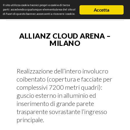
Il sito utilizza cookie tecnici propri e cookie di terze
Accetta
parti: accedendo a qualunque elemento/area del sito al
di fuori di questo banner, acconsenti a ricevere i cookie.
ALLIANZ CLOUD ARENA –
MILANO
Realizzazione dell’intero involucro
coibentato (copertura e facciate per
complessivi 7200 metri quadri):
guscio esterno in alluminio ed
inserimento di grande parete
trasparente sovrastante l’ingresso
principale.