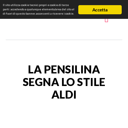
Il sito utilizza cookie tecnici propri e cookie di terze
Accetta
parti: accedendo a qualunque elemento/area del sito al
di fuori di questo banner, acconsenti a ricevere i cookie.
LA PENSILINA
SEGNA LO STILE
ALDI