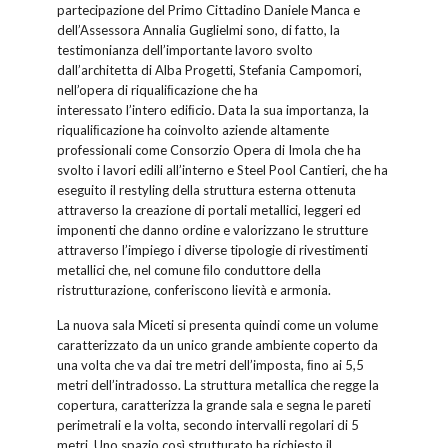
partecipazione del Primo Cittadino Daniele Manca e
dell’Assessora Annalia Guglielmi sono, di fatto, la
testimonianza dell’importante lavoro svolto
dall’architetta di Alba Progetti, Stefania Campomori,
nell’opera di riqualiﬁcazione che ha
interessato l’intero ediﬁcio. Data la sua importanza, la
riqualiﬁcazione ha coinvolto aziende altamente
professionali come Consorzio Opera di Imola che ha
svolto i lavori edili all’interno e Steel Pool Cantieri, che ha
eseguito il restyling della struttura esterna ottenuta
attraverso la creazione di portali metallici, leggeri ed
imponenti che danno ordine e valorizzano le strutture
attraverso l’impiego i diverse tipologie di rivestimenti
metallici che, nel comune ﬁlo conduttore della
ristrutturazione, conferiscono lievità e armonia.
La nuova sala Miceti si presenta quindi come un volume
caratterizzato da un unico grande ambiente coperto da
una volta che va dai tre metri dell’imposta, ﬁno ai 5,5
metri dell’intradosso. La struttura metallica che regge la
copertura, caratterizza la grande sala e segna le pareti
perimetrali e la volta, secondo intervalli regolari di 5
metri. Uno spazio così strutturato ha richiesto il