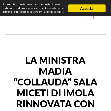
Il sito utilizza cookie tecnici propri e cookie di terze
Accetta
parti: accedendo a qualunque elemento/area del sito al
di fuori di questo banner, acconsenti a ricevere i cookie.
LA MINISTRA
MADIA
“COLLAUDA” SALA
MICETI DI IMOLA
RINNOVATA CON