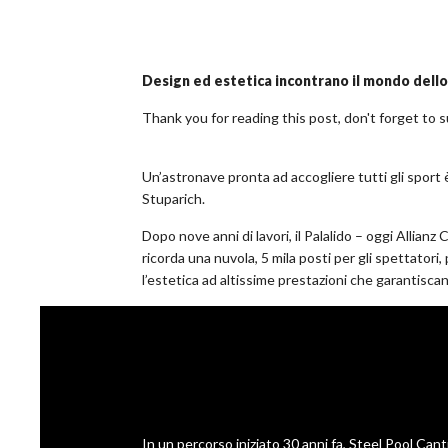
Design ed estetica
incontrano il mondo dello
Thank you for reading this post, don't forget to 
Un’astronave pronta ad accogliere tutti gli sport 
Stuparich.
Dopo nove anni di lavori, il Palalido – oggi Alli
ricorda una nuvola, 5 mila posti per gli spettatori
l’estetica ad altissime prestazioni che garantisca
In un percorso iniziato 30 anni fa, Steel Pool Cant