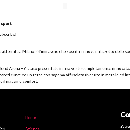
 sport
subscribe!
è atterrata a Milano: è l’immagine che suscita il nuovo palazzetto dello sp
anz Cloud Arena – è stato presentato in una veste completamente rinnovata
, pareti curve ed un tetto con sagoma affusolata rivestito in metallo ed i
no il massimo comfort.
Co
Home
Better
ieri
Azienda