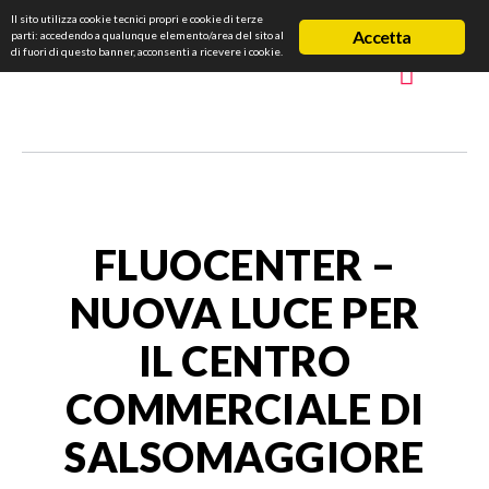
Il sito utilizza cookie tecnici propri e cookie di terze
Accetta
parti: accedendo a qualunque elemento/area del sito al
di fuori di questo banner, acconsenti a ricevere i cookie.
FLUOCENTER –
NUOVA LUCE PER
IL CENTRO
COMMERCIALE DI
SALSOMAGGIORE