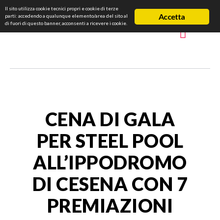
Il sito utilizza cookie tecnici propri e cookie di terze
Accetta
parti: accedendo a qualunque elemento/area del sito al
di fuori di questo banner, acconsenti a ricevere i cookie.
CENA DI GALA
PER STEEL POOL
ALL’IPPODROMO
DI CESENA CON 7
PREMIAZIONI