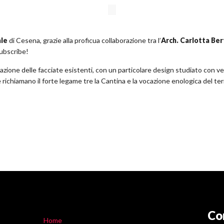
ale
di Cesena, grazie alla proficua collaborazione tra l’
Arch. Carlotta Ber
subscribe!
zione delle facciate esistenti, con un particolare design studiato con vetr
he richiamano il forte legame tre la Cantina e la vocazione enologica del terr
Co
Home