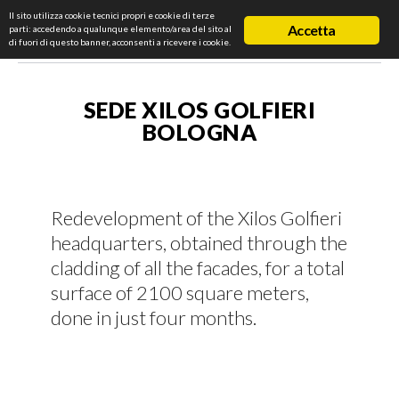
Il sito utilizza cookie tecnici propri e cookie di terze
Accetta
parti: accedendo a qualunque elemento/area del sito al
di fuori di questo banner, acconsenti a ricevere i cookie.
SEDE XILOS GOLFIERI
BOLOGNA
Redevelopment of the Xilos Golfieri
headquarters, obtained through the
cladding of all the facades, for a total
surface of 2100 square meters,
done in just four months.