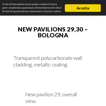
Il sito utilizza cookie tecnici propri e cookie di terze
Accetta
parti: accedendo a qualunque elemento/area del sito al
di fuori di questo banner, acconsenti a ricevere i cookie.
NEW PAVILIONS 29,30 –
BOLOGNA
Transparent polycarbonate wall
cladding, metallic cealing.
New pavilion 29, overall
view.