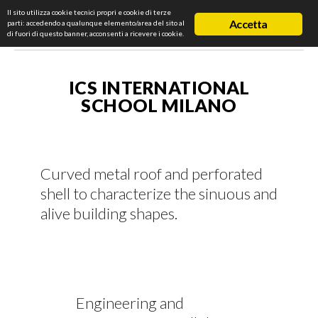
Il sito utilizza cookie tecnici propri e cookie di terze
Accetta
parti: accedendo a qualunque elemento/area del sito al
di fuori di questo banner, acconsenti a ricevere i cookie.
ICS INTERNATIONAL
SCHOOL MILANO
Curved metal roof and perforated
shell to characterize the sinuous and
alive building shapes.
Engineering and