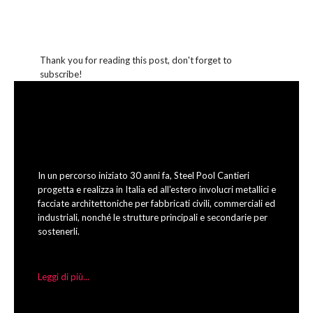
Thank you for reading this post, don't forget to
subscribe!
In un percorso iniziato 30 anni fa, Steel Pool Cantieri
progetta e realizza in Italia ed all’estero involucri metallici e
facciate architettoniche per fabbricati civili, commerciali ed
industriali, nonché le strutture principali e secondarie per
sostenerli.
Leggi di più...