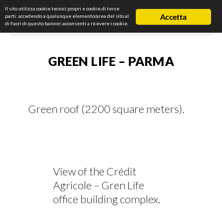
Il sito utilizza cookie tecnici propri e cookie di terze
Accetta
parti: accedendo a qualunque elemento/area del sito al
di fuori di questo banner, acconsenti a ricevere i cookie.
GREEN LIFE – PARMA
Green roof (2200 square meters).
View of the Crédit
Agricole – Gren Life
office building complex.