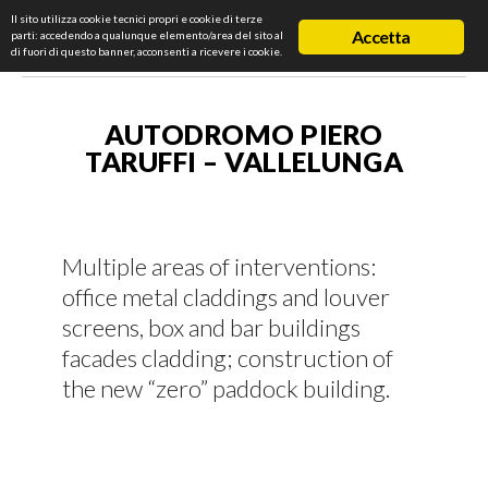
Il sito utilizza cookie tecnici propri e cookie di terze
Accetta
parti: accedendo a qualunque elemento/area del sito al
di fuori di questo banner, acconsenti a ricevere i cookie.
AUTODROMO PIERO
TARUFFI – VALLELUNGA
Multiple areas of interventions:
office metal claddings and louver
screens, box and bar buildings
facades cladding; construction of
the new “zero” paddock building.