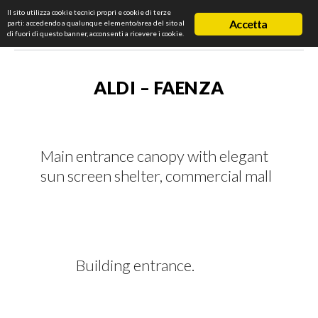
Il sito utilizza cookie tecnici propri e cookie di terze
Accetta
parti: accedendo a qualunque elemento/area del sito al
di fuori di questo banner, acconsenti a ricevere i cookie.
ALDI – FAENZA
Main entrance canopy with elegant
sun screen shelter, commercial mall
Building entrance.